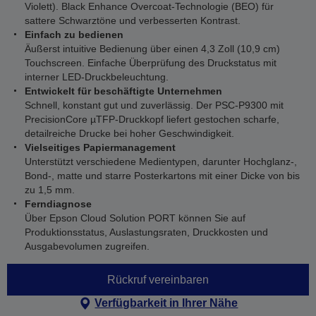
Violett). Black Enhance Overcoat-Technologie (BEO) für
sattere Schwarztöne und verbesserten Kontrast.
Einfach zu bedienen
Äußerst intuitive Bedienung über einen 4,3 Zoll (10,9 cm)
Touchscreen. Einfache Überprüfung des Druckstatus mit
interner LED-Druckbeleuchtung.
Entwickelt für beschäftigte Unternehmen
Schnell, konstant gut und zuverlässig. Der PSC-P9300 mit
PrecisionCore µTFP-Druckkopf liefert gestochen scharfe,
detailreiche Drucke bei hoher Geschwindigkeit.
Vielseitiges Papiermanagement
Unterstützt verschiedene Medientypen, darunter Hochglanz-,
Bond-, matte und starre Posterkartons mit einer Dicke von bis
zu 1,5 mm.
Ferndiagnose
Über Epson Cloud Solution PORT können Sie auf
Produktionsstatus, Auslastungsraten, Druckkosten und
Ausgabevolumen zugreifen.
Rückruf vereinbaren
Verfügbarkeit in Ihrer Nähe