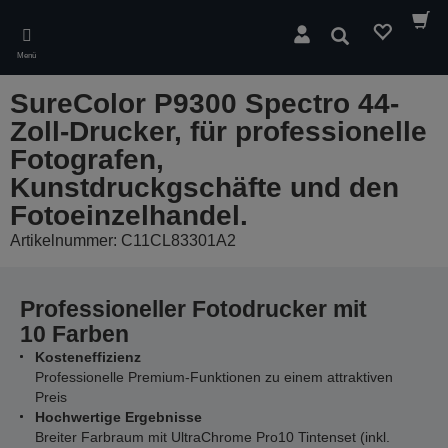
Skip
to
Suchen
main
Menü
content
SureColor P9300 Spectro 44-
Zoll-Drucker, für professionelle
Fotografen,
Kunstdruckgschäfte und den
Fotoeinzelhandel.
Artikelnummer: C11CL83301A2
Professioneller Fotodrucker mit
10 Farben
Kosteneffizienz
Professionelle Premium-Funktionen zu einem attraktiven
Preis
Hochwertige Ergebnisse
Breiter Farbraum mit UltraChrome Pro10 Tintenset (inkl.