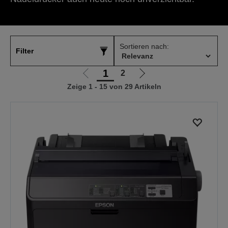
Sortieren nach:
Filter
1
2
Zur
Zur
Zeige 1 - 15 von 29 Artikeln
vorherigen
nächsten
Seite
Seite