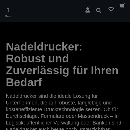
Skip
to
Suchen
main
Menü
content
Nadeldrucker:
Robust und
Zuverlässig für Ihren
Bedarf
Nadeldrucker sind die ideale Lösung für
Unternehmen, die auf robuste, langlebige und
kosteneffiziente Drucktechnologie setzen. Ob für
Durchschläge, Formulare oder Massendruck – in
Logistik, öffentlicher Verwaltung oder Banken sind
Nadeldrucker auch heute noch unverzichtbar.