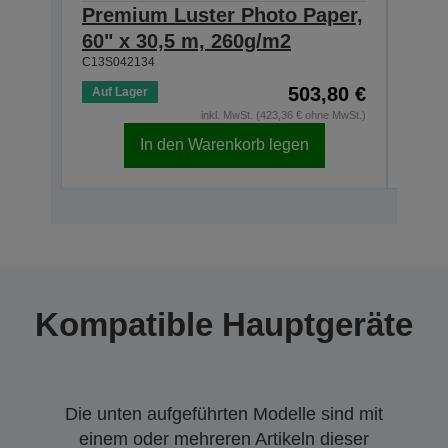
Premium Luster Photo Paper,
Pre
60" x 30,5 m, 260g/m2
44" 
C13S042134
C13S0
503,80 €
Auf Lager
Auf 
inkl. MwSt. (423,36 € ohne MwSt.)
In den Warenkorb legen
Kompatible Hauptgeräte
Die unten aufgeführten Modelle sind mit
einem oder mehreren Artikeln dieser