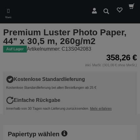
Skip
to
Suchen
main
Menü
content
Premium Luster Photo Paper,
44" x 30,5 m, 260g/m2
Artikelnummer: C13S042083
Auf Lager
358,26 €
inkl. MwSt. (301,06 € ohne MwSt.)
Kostenlose Standardlieferung
Kostenlose Standardlieferung bei allen Bestellungen ab 25 €
Einfache Rückgabe
Innerhalb von 30 Tagen nach Lieferung zurücksenden.
Mehr erfahren
Papiertyp wählen