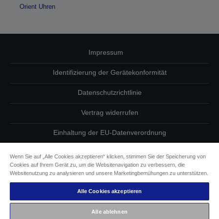
Orient Uhren
Impressum
Identifizierung der Gerätekonformität
Datenschutzrichtlinie
Vertrag widerrufen
Einhaltung der EU-Datenverordnung
Fragen zum Datenschutz
Wenn Sie auf „Alle Cookies akzeptieren“ klicken, stimmen Sie der Speicherung von
Cookies auf Ihrem Gerät zu, um die Websitenavigation zu verbessern, die
Informationen zu Cookies
Websitenutzung zu analysieren und unsere Marketingbemühungen zu unterstützen.
Alle Cookies akzeptieren
Epson Engagement für Barrierefreiheit
Alle ablehnen