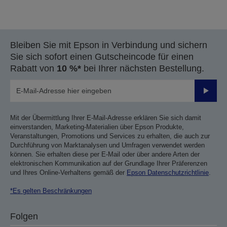
Vielen Dank für das Einreichen Ihrer Einreichung.
Bleiben Sie mit Epson in Verbindung und sichern
Wir werden uns innerhalb der nächsten Werktage
Sie sich sofort einen Gutscheincode für einen
mit Ihnen in Verbindung setzen.
Rabatt von
10 %*
bei Ihrer nächsten Bestellung.
Sende
Mit der Übermittlung Ihrer E-Mail-Adresse erklären Sie sich damit
einverstanden, Marketing-Materialien über Epson Produkte,
Veranstaltungen, Promotions und Services zu erhalten, die auch zur
Durchführung von Marktanalysen und Umfragen verwendet werden
können. Sie erhalten diese per E-Mail oder über andere Arten der
elektronischen Kommunikation auf der Grundlage Ihrer Präferenzen
und Ihres Online-Verhaltens gemäß der
Epson Datenschutzrichtlinie
.
*Es gelten Beschränkungen
Folgen