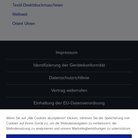
Textil-Direktdruckmaschinen
Weltweit
Orient Uhren
Impressum
Identifizierung der Gerätekonformität
Datenschutzrichtlinie
Vertrag widerrufen
Einhaltung der EU-Datenverordnung
Fragen zum Datenschutz
Wenn Sie auf „Alle Cookies akzeptieren“ klicken, stimmen Sie der Speicherung von
Cookies auf Ihrem Gerät zu, um die Websitenavigation zu verbessern, die
Informationen zu Cookies
Websitenutzung zu analysieren und unsere Marketingbemühungen zu unterstützen.