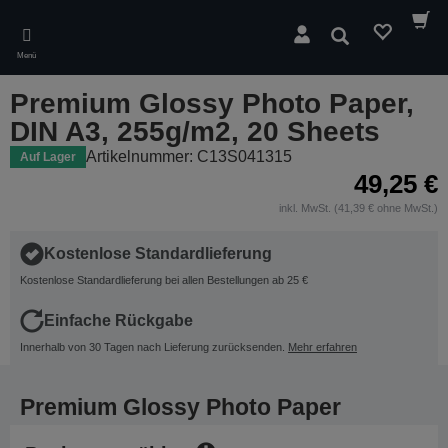
Skip
to
Suchen
main
Menü
content
Premium Glossy Photo Paper,
DIN A3, 255g/m2, 20 Sheets
Artikelnummer: C13S041315
Auf Lager
49,25 €
inkl. MwSt. (41,39 € ohne MwSt.)
Kostenlose Standardlieferung
Kostenlose Standardlieferung bei allen Bestellungen ab 25 €
Einfache Rückgabe
Innerhalb von 30 Tagen nach Lieferung zurücksenden.
Mehr erfahren
Premium Glossy Photo Paper