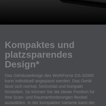
Kompaktes und
platzsparendes
Design*
Das Gehäusedesign des WorkForce DS-32000
kann individuell angepasst werden. Das Gerät
lässt sich normal, horizontal und kompakt
hinstellen. So können Sie die ideale Position für
Ihre Scan- und Raumanforderungen flexibel
auswählen. In der kompakten Variante kann der