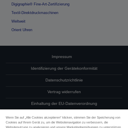
Digigraphie® Fine-Art-Zertifizierung
Textil-Direktdruckmaschinen
Weltweit
Orient Uhren
Impressum
Identifizierung der Gerätekonformität
Datenschutzrichtlinie
Vertrag widerrufen
Einhaltung der EU-Datenverordnung
Fragen zum Datenschutz
Wenn Sie auf „Alle Cookies akzeptieren“ klicken, stimmen Sie der Speicherung von
Cookies auf Ihrem Gerät zu, um die Websitenavigation zu verbessern, die
Informationen zu Cookies
Websitenutzung zu analysieren und unsere Marketingbemühungen zu unterstützen.