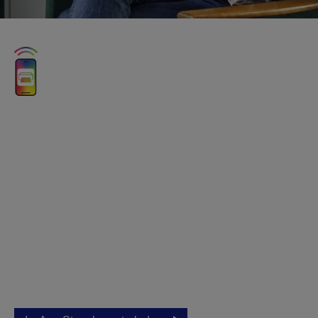
Epson Smart Panel:
Innovatives Drucken
Einfach Gestalten
Damit können Sie auf völlig neue Art und
Weise drucken und scannen.
Eine App reicht aus, um Ihr Mobilgerät in ein
leistungsstarkes Druck-, Scan- und Verwaltungstool zu
verwandeln.