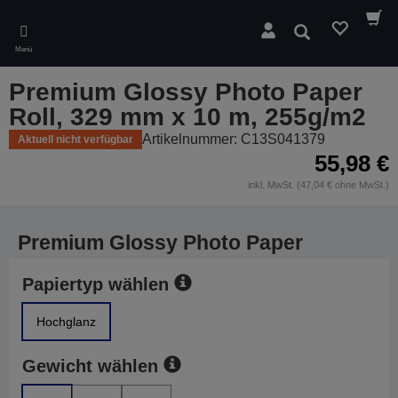
Skip
to
Suchen
main
Menü
content
Premium Glossy Photo Paper
Roll, 329 mm x 10 m, 255g/m2
Artikelnummer: C13S041379
Aktuell nicht verfügbar
55,98 €
inkl. MwSt. (47,04 € ohne MwSt.)
Premium Glossy Photo Paper
Papiertyp wählen
Hochglanz
Gewicht wählen