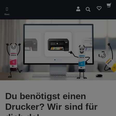
Skip
to
Suchen
main
Menü
content
Du benötigst einen
Drucker? Wir sind für