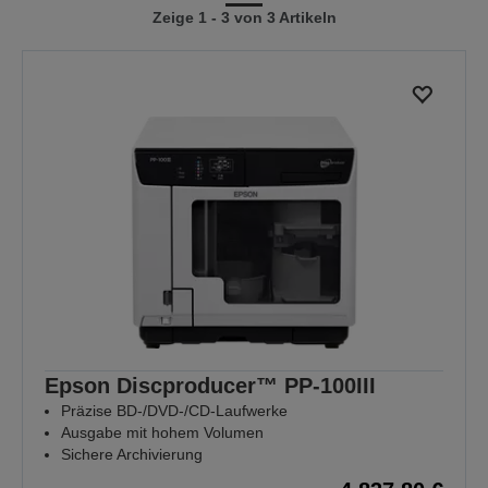
Zeige 1 - 3 von 3 Artikeln
vorherigen
nächsten
Seite
Seite
Epson Discproducer™ PP-100III
Präzise BD-/DVD-/CD-Laufwerke
Ausgabe mit hohem Volumen
Sichere Archivierung