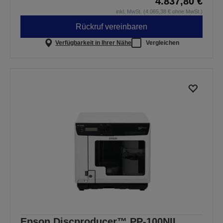
4.837,80 €
inkl. MwSt. (4.065,38 € ohne MwSt.)
Rückruf vereinbaren
Verfügbarkeit in Ihrer Nähe
Vergleichen
Epson Discproducer™ PP-100NII