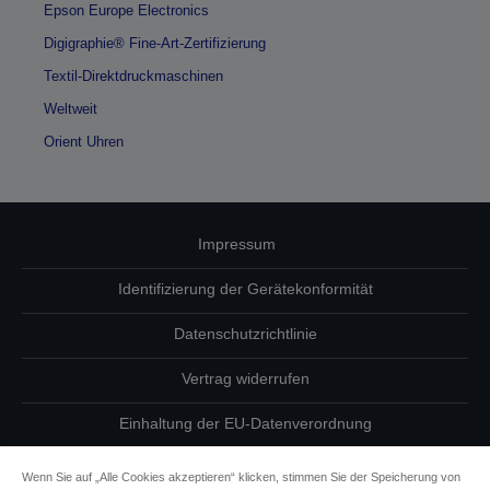
Epson Europe Electronics
Digigraphie® Fine-Art-Zertifizierung
Textil-Direktdruckmaschinen
Weltweit
Orient Uhren
Impressum
Identifizierung der Gerätekonformität
Datenschutzrichtlinie
Vertrag widerrufen
Einhaltung der EU-Datenverordnung
Fragen zum Datenschutz
Wenn Sie auf „Alle Cookies akzeptieren“ klicken, stimmen Sie der Speicherung von