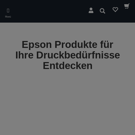
Skip
to
Suchen
main
Menü
content
Epson Produkte für
Ihre Druckbedürfnisse
Entdecken