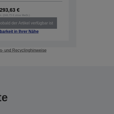
293,63 €
St. (246,75 € ohne MwSt.)
obald der Artikel verfügbar ist
barkeit in Ihrer Nähe
s- und Recyclinghinweise
te