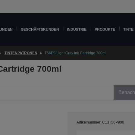
KUNDEN
GESCHÄFTSKUNDEN
INDUSTRIE
PRODUKTE
TINTE
TINTENPATRONEN
T56P9 Light Gray Ink Cartridge 700ml
Cartridge 700ml
Benachr
Artikelnummer: C13T56P900