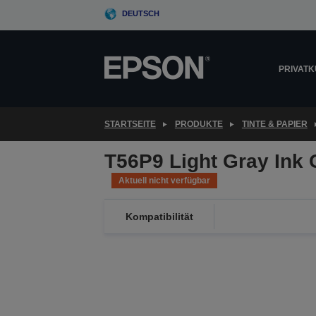
Skip
DEUTSCH
to
main
content
PRIVAT
STARTSEITE
PRODUKTE
TINTE & PAPIER
T56P9 Light Gray Ink 
Aktuell nicht verfügbar
Kompatibilität