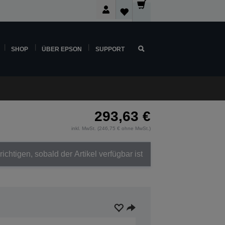
SHOP
ÜBER EPSON
SUPPORT
293,63 €
inkl. MwSt. (246,75 € ohne MwSt.)
ichtigen, sobald der Artikel verfügbar ist