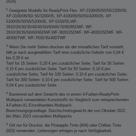
2024).
2
Geeignete Modelle für ReadyPrint Flex: XP-2100/05/50/55/2200/05,
XP-3100/05/50/ 55/3200/05, XP-4100/05/50/55/4200/05, XP-
5100/05/50/55/5200/05, XP-5150/55,WF-
2810/20/30/35/40/45/50/60/65/70/80/85DWF, WF-
2910/30/35/50/60/65DWF,WF-3820/25DWF, WF-4820/25DWF, WF-
4830DTWF, WF-7830/35/40DTWF
3
Wenn Sie mehr Seiten drucken als der monatlichen Tarif vorsieht,
fällt je nach ausgewählten Tarif eine zusätzliche Gebühr von 0,04 €
bis 0,20 € an.
Tarif für 15 Seiten: 0,20 € pro zusätzlicher Seite; Tarif für 30 Seiten:
0,15 € pro zusätzlicher Seite; Tarif für 50 Seiten: 0,10 € pro
zusätzlicher Seite; Tarif für 100 Seiten: 0,10 € pro zusätzlicher Seite;
Tarif für 300 Seiten: 0,10 € pro zusätzlicher Seite; Tarif für 500 Seiten:
0,04 € pro zusätzlicher Seite
4
Basierend auf dem Gewicht des in einem 4-Farben-ReadyPrint-
Multipack verwendeten Kunststoffs im Vergleich zum entsprechenden
4-Farben-XL-Einzelhandels-Multipack.
Berechnungsgrundlage: Durchschnittsgewicht der von Oktober 2022
bis März 2023 versandten Multipacks
5
Gilt nur für Drucker, die Pineapple Tinte (604) oder Chillies Tinte
(503) verwenden. Lieferungen erfolgen je nach Verfügbarkeit.