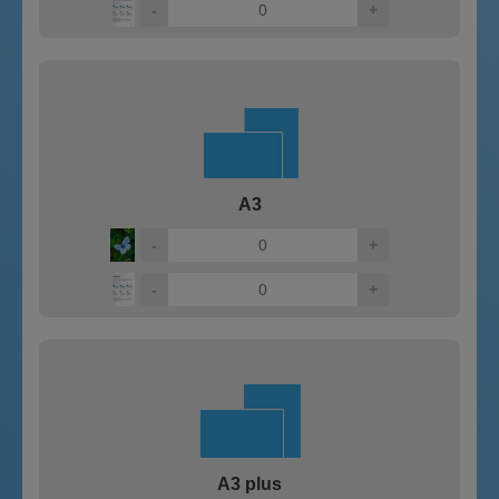
-
+
A3
-
+
-
+
A3 plus