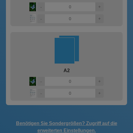
-
+
-
+
A2
-
+
-
+
Benötigen Sie Sondergrößen? Zugriff auf die
erweiterten Einstellungen.