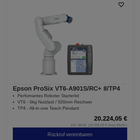
Epson ProSix VT6-A901S/RC+ 8/TP4
Perfomantes Roboter Starterkit
VT6 - 6kg Nutzlast / 920mm Reichwei
TP4 - All-in-one Teach Pendant
20.224,05 €
inkl. MwSt. (16.995,00 € ohne MwSt.)
Rückruf vereinbaren