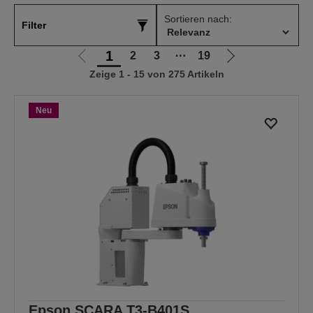
Sortieren nach:
Filter
1
2
3
⋯
19
Zur
Zur
Zeige 1 - 15 von 275 Artikeln
vorherigen
nächsten
Seite
Seite
Neu
Epson SCARA T3-B401S