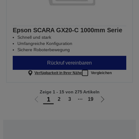
Epson SCARA GX20-C 1000mm Serie
Schnell und stark
Umfangreiche Konfiguration
Sichere Roboterbewegung
Rückruf vereinbaren
Verfügbarkeit in Ihrer Nähe
Vergleichen
Zeige 1 - 15 von 275 Artikeln
1
2
3
⋯
19
Zur
Zur
vorherigen
nächsten
Seite
Seite