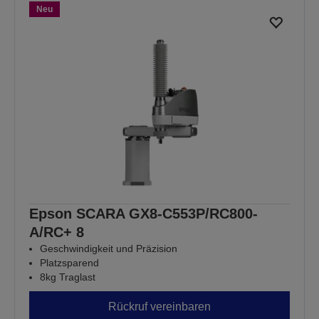
Neu
Epson SCARA GX8-C553P/RC800-
A/RC+ 8
Geschwindigkeit und Präzision
Platzsparend
8kg Traglast
Rückruf vereinbaren