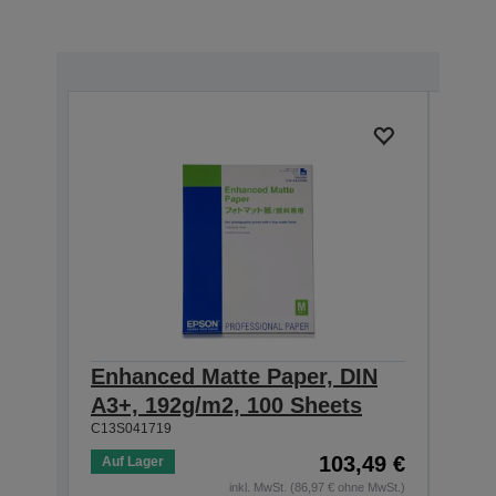
Enhanced Matte Paper, DIN
Enh
A3+, 192g/m2, 100 Sheets
A2,
C13S041719
C13S0
103,49 €
Auf Lager
Auf 
inkl. MwSt. (86,97 € ohne MwSt.)