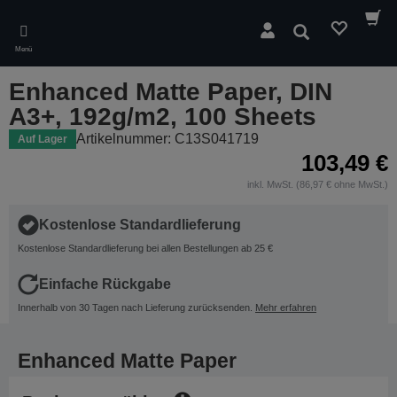
Skip
to
Suchen
main
Menü
content
Enhanced Matte Paper, DIN
A3+, 192g/m2, 100 Sheets
Artikelnummer: C13S041719
Auf Lager
103,49 €
inkl. MwSt. (86,97 € ohne MwSt.)
Kostenlose Standardlieferung
Kostenlose Standardlieferung bei allen Bestellungen ab 25 €
Einfache Rückgabe
Innerhalb von 30 Tagen nach Lieferung zurücksenden.
Mehr erfahren
Enhanced Matte Paper