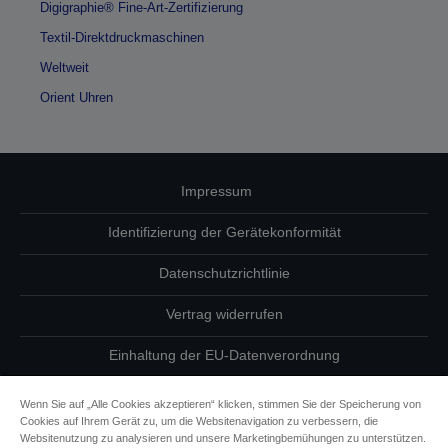
Digigraphie® Fine-Art-Zertifizierung
Textil-Direktdruckmaschinen
Weltweit
Orient Uhren
Impressum
Identifizierung der Gerätekonformität
Datenschutzrichtlinie
Vertrag widerrufen
Einhaltung der EU-Datenverordnung
Fragen zum Datenschutz
Wenn Sie auf „Alle Cookies akzeptieren“ klicken, stimmen Sie der Speicherung von
Cookies auf Ihrem Gerät zu, um die Websitenavigation zu verbessern, die
Informationen zu Cookies
Websitenutzung zu analysieren und unsere Marketingbemühungen zu unterstützen.