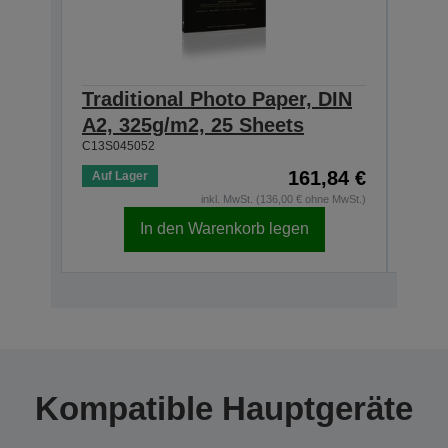
Traditional Photo Paper, DIN
Trad
A2, 325g/m2, 25 Sheets
A3+
C13S045052
C13S0
161,84 €
Auf Lager
Auf 
inkl. MwSt. (136,00 € ohne MwSt.)
In den Warenkorb legen
Kompatible Hauptgeräte