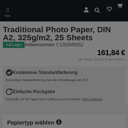
Skip
to
Suchen
main
Menü
content
Traditional Photo Paper, DIN
A2, 325g/m2, 25 Sheets
Artikelnummer: C13S045052
Auf Lager
161,84 €
inkl. MwSt. (136,00 € ohne MwSt.)
Kostenlose Standardlieferung
Kostenlose Standardlieferung bei allen Bestellungen ab 25 €
Einfache Rückgabe
Innerhalb von 30 Tagen nach Lieferung zurücksenden.
Mehr erfahren
Papiertyp wählen