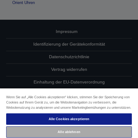
Orient Uhren
Impressum
Identifizierung der Gerätekonformität
Datenschutzrichtlinie
Vertrag widerrufen
Einhaltung der EU-Datenverordnung
Fragen zum Datenschutz
Wenn Sie auf „Alle Cookies akzeptieren“ klicken, stimmen Sie der Speicherung von
Cookies auf Ihrem Gerät zu, um die Websitenavigation zu verbessern, die
Informationen zu Cookies
Websitenutzung zu analysieren und unsere Marketingbemühungen zu unterstützen.
Alle Cookies akzeptieren
Epson Engagement für Barrierefreiheit
Alle ablehnen
Copyright © 2026 Seiko Epson