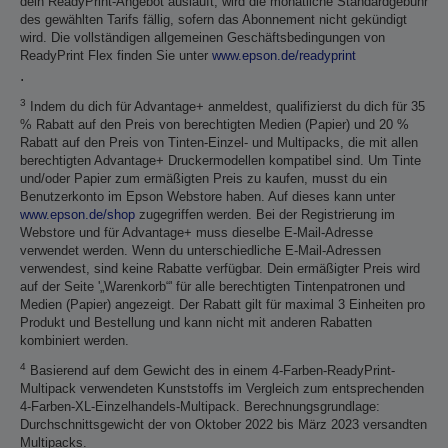
dein ReadyPrint-Angebot ausläuft, wird die monatliche Standardgebühr
des gewählten Tarifs fällig, sofern das Abonnement nicht gekündigt
wird. Die vollständigen allgemeinen Geschäftsbedingungen von
ReadyPrint Flex finden Sie unter
www.epson.de/readyprint
.
3
Indem du dich für Advantage+ anmeldest, qualifizierst du dich für 35
% Rabatt auf den Preis von berechtigten Medien (Papier) und 20 %
Rabatt auf den Preis von Tinten-Einzel- und Multipacks, die mit allen
berechtigten Advantage+ Druckermodellen kompatibel sind. Um Tinte
und/oder Papier zum ermäßigten Preis zu kaufen, musst du ein
Benutzerkonto im Epson Webstore haben. Auf dieses kann unter
www.epson.de/shop
zugegriffen werden. Bei der Registrierung im
Webstore und für Advantage+ muss dieselbe E-Mail-Adresse
verwendet werden. Wenn du unterschiedliche E-Mail-Adressen
verwendest, sind keine Rabatte verfügbar. Dein ermäßigter Preis wird
auf der Seite '„Warenkorb“' für alle berechtigten Tintenpatronen und
Medien (Papier) angezeigt. Der Rabatt gilt für maximal 3 Einheiten pro
Produkt und Bestellung und kann nicht mit anderen Rabatten
kombiniert werden.
4
Basierend auf dem Gewicht des in einem 4-Farben-ReadyPrint-
Multipack verwendeten Kunststoffs im Vergleich zum entsprechenden
4-Farben-XL-Einzelhandels-Multipack. Berechnungsgrundlage:
Durchschnittsgewicht der von Oktober 2022 bis März 2023 versandten
Multipacks.