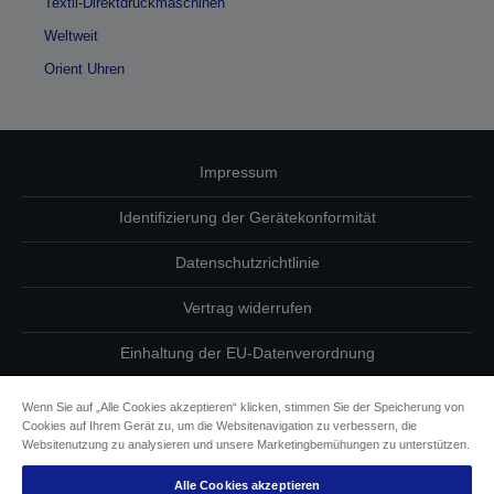
Textil-Direktdruckmaschinen
Weltweit
Orient Uhren
Impressum
Identifizierung der Gerätekonformität
Datenschutzrichtlinie
Vertrag widerrufen
Einhaltung der EU-Datenverordnung
Fragen zum Datenschutz
Wenn Sie auf „Alle Cookies akzeptieren“ klicken, stimmen Sie der Speicherung von
Cookies auf Ihrem Gerät zu, um die Websitenavigation zu verbessern, die
Informationen zu Cookies
Websitenutzung zu analysieren und unsere Marketingbemühungen zu unterstützen.
Alle Cookies akzeptieren
Epson Engagement für Barrierefreiheit