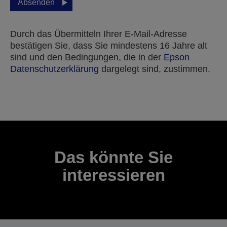
Absenden
Durch das Übermitteln Ihrer E-Mail-Adresse
bestätigen Sie, dass Sie mindestens 16 Jahre alt
sind und den Bedingungen, die in der
Epson
Datenschutzerklärung
dargelegt sind, zustimmen.
Vielen Dank für das Einreichen Ihrer Einreichung.
Wir werden uns innerhalb der nächsten Werktage
mit Ihnen in Verbindung setzen.
Das könnte Sie
interessieren