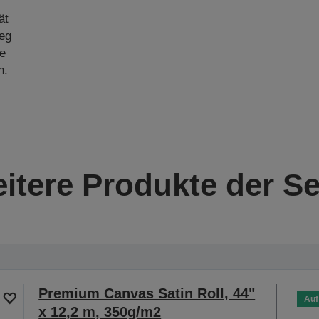
ät
weg
te
n.
itere Produkte der Se
Premium Canvas Satin Roll, 44"
Auf
x 12,2 m, 350g/m2