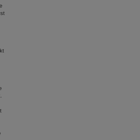
e
rst
kt
e
.
t
e