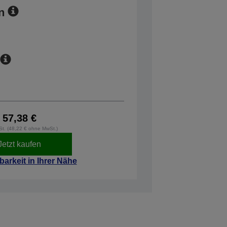
n
57,38 €
wSt. (48,22 € ohne MwSt.)
Jetzt kaufen
barkeit in Ihrer Nähe