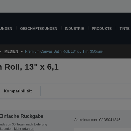
KUNDEN
GESCHÄFTSKUNDEN
INDUSTRIE
PRODUKTE
TINTE
MEDIEN
Premium Canvas Satin Roll, 13" x 6,1 m, 350g/m²
Roll, 13" x 6,1
Kompatibilität
Einfache Rückgabe
Artikelnummer: C13S041845
halb von 30 Tagen nach Lieferung
ksenden.
Mehr erfahren