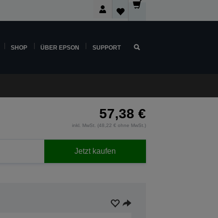
SHOP
ÜBER EPSON
SUPPORT
57,38 €
inkl. MwSt. (48,22 € ohne MwSt.)
Jetzt kaufen