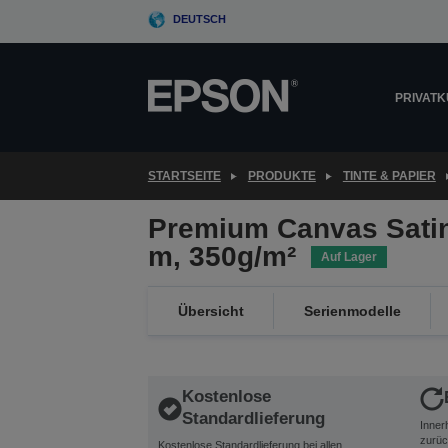
Skip
DEUTSCH
to
main
content
PRIVAT
STARTSEITE
PRODUKTE
TINTE & PAPIER
Premium Canvas Satin 
m, 350g/m²
Auf Lager
Übersicht
Serienmodelle
Kostenlose
Standardlieferung
Inner
zurüc
Kostenlose Standardlieferung bei allen