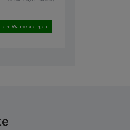
inkl. MwSt. (119,83 € ohne MwSt.)
In den Warenkorb legen
te