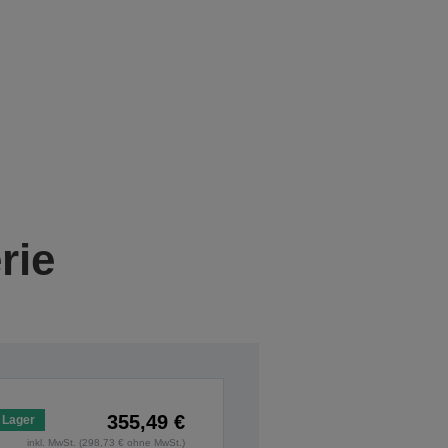
rie
355,49 €
 Lager
inkl. MwSt. (298,73 € ohne MwSt.)