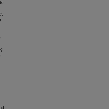
te
5%
t
e
g,
n
e
und