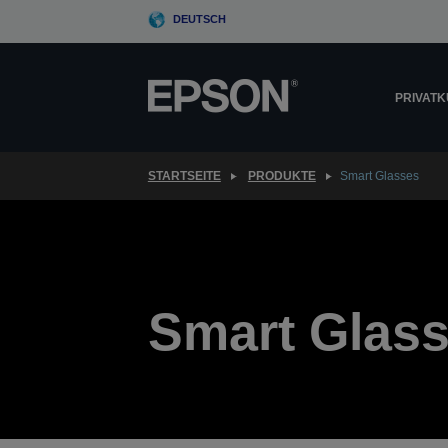
Skip
DEUTSCH
to
main
content
PRIVAT
STARTSEITE
PRODUKTE
Smart Glasses
Smart Glas