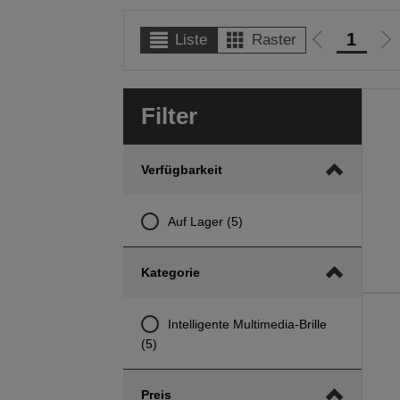
1
Liste
Raster
Zur
Zu
vorherigen
nä
Seite
Se
Filter
Verfügbarkeit
Auf Lager (5)
Kategorie
Intelligente Multimedia-Brille
(5)
Preis