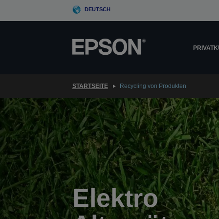
Skip
DEUTSCH
to
main
content
PRIVAT
STARTSEITE
Recycling von Produkten
Elektro