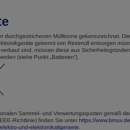
te
 der durchgestrichenen Mülltonne gekennzeichnet. Di
lektronikgeräte getrennt von Restmüll entsorgen müs
est verbaut sind, müssen diese aus Sicherheitsgrün
werden (siehe Punkt „Batterien“).
ationalen Sammel- und Verwertungsquoten gemäß der
EEE-Richtlinie) finden Sie unter
https://www.bmuv.d
n/elektro-und-elektronikaltgeraete
.