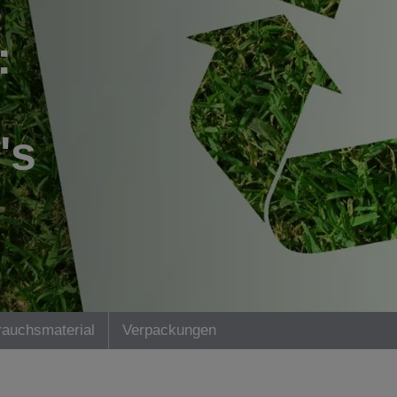
:
's
rauchsmaterial
Verpackungen