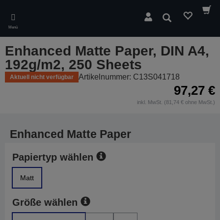
Skip
to
Suchen
main
Menü
content
Enhanced Matte Paper, DIN A4,
192g/m2, 250 Sheets
Artikelnummer: C13S041718
Aktuell nicht verfügbar
97,27 €
inkl. MwSt. (81,74 € ohne MwSt.)
Enhanced Matte Paper
Papiertyp wählen
Matt
Größe wählen