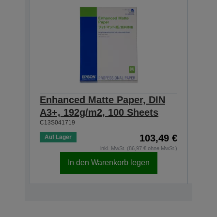
Enhanced Matte Paper, DIN
Enh
A3+, 192g/m2, 100 Sheets
A2,
C13S041719
C13S0
103,49 €
Auf Lager
Auf 
inkl. MwSt. (86,97 € ohne MwSt.)
In den Warenkorb legen