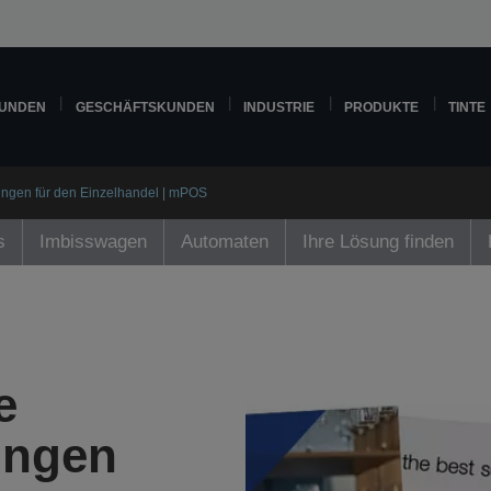
KUNDEN
GESCHÄFTSKUNDEN
INDUSTRIE
PRODUKTE
TINTE
ngen für den Einzelhandel | mPOS
s
Imbisswagen
Automaten
Ihre Lösung finden
e
ungen