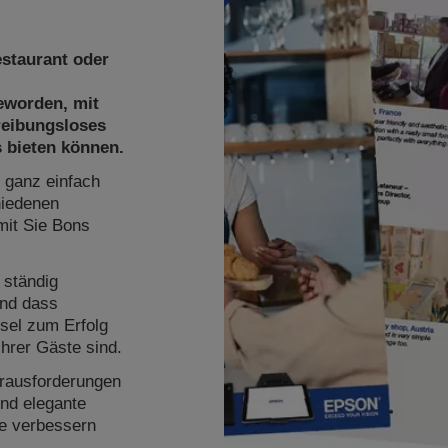
estaurant oder
eworden, mit
reibungsloses
 bieten können.
 ganz einfach
hiedenen
mit Sie Bons
 ständig
und dass
sel zum Erfolg
Ihrer Gäste sind.
rausforderungen
und elegante
e verbessern