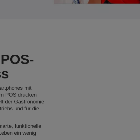
mPOS-
ss
artphones mit
 am POS drucken
lt der Gastronomie
riebs und für die
arte, funktionelle
Leben ein wenig