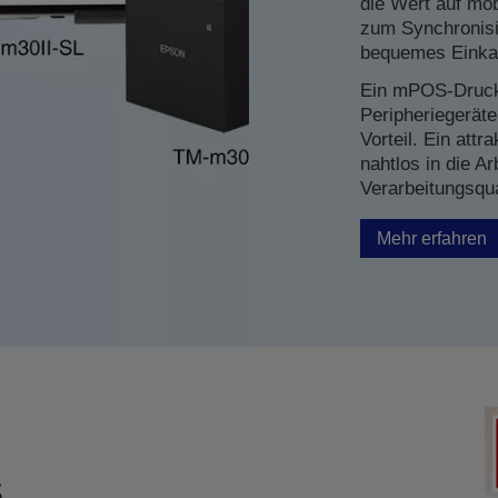
die Wert auf mob
zum Synchronisie
bequemes Einkau
Ein mPOS-Drucker
Peripheriegeräte
Vorteil. Ein att
nahtlos in die A
Verarbeitungsqua
Mehr erfahren
s