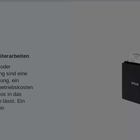
iterarbeiten
 oder
ng sind eine
ung, ein
etriebskosten
los in das
 lässt. Ein
en