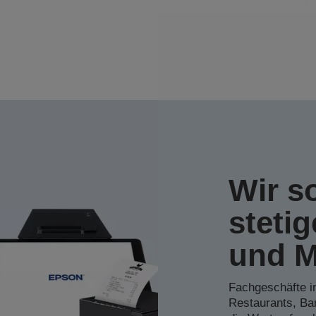
Wir s
steti
und M
Fachgeschäfte in
Restaurants, Bar