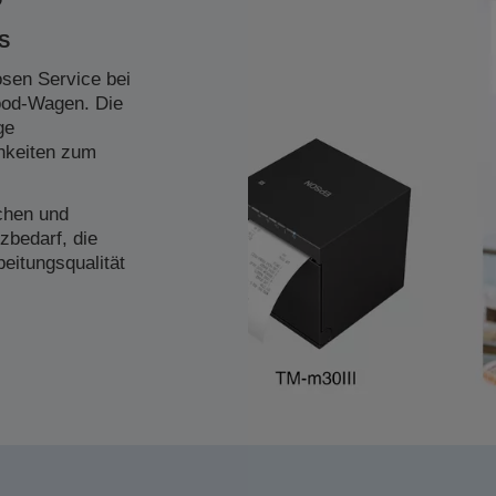
OS
osen Service bei
food-Wagen. Die
ge
hkeiten zum
schen und
zbedarf, die
eitungsqualität