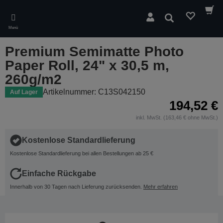
Skip
to
Suchen
main
Menü
content
Premium Semimatte Photo
Paper Roll, 24" x 30,5 m,
260g/m2
Artikelnummer: C13S042150
Auf Lager
194,52 €
inkl. MwSt. (163,46 € ohne MwSt.)
Kostenlose Standardlieferung
Kostenlose Standardlieferung bei allen Bestellungen ab 25 €
Einfache Rückgabe
Innerhalb von 30 Tagen nach Lieferung zurücksenden.
Mehr erfahren