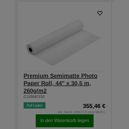
Premium Semimatte Photo
Pre
Paper Roll, 44" x 30,5 m,
Pape
260g/m2
260
C13S042152
C13S0
355,46 €
Auf Lager
Auf 
inkl. MwSt. (298,71 € ohne MwSt.)
In den Warenkorb legen