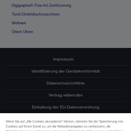
Digigraphie® Fine-Art-Zertifizierung
Textil-Direktdruckmaschinen
Weltweit
Orient Uhren
Impressum
Identifizierung der Gerätekonformität
Datenschutzrichtlinie
Vertrag widerrufen
Einhaltung der EU-Datenverordnung
Fragen zum Datenschutz
Wenn Sie auf „Alle Cookies akzeptieren“ klicken, stimmen Sie der Speicherung von
Cookies auf Ihrem Gerät zu, um die Websitenavigation zu verbessern, die