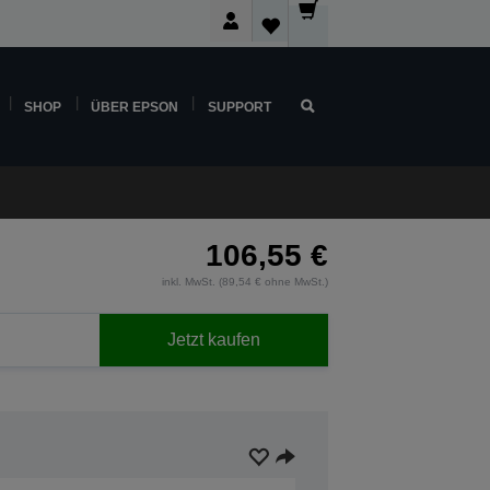
SHOP
ÜBER EPSON
SUPPORT
106,55 €
inkl. MwSt. (89,54 € ohne MwSt.)
Jetzt kaufen