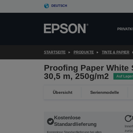
Skip
DEUTSCH
to
main
content
PRIVAT
STARTSEITE
PRODUKTE
TINTE & PAPIER
Proofing Paper White 
30,5 m, 250g/m2
Auf Lager
Übersicht
Serienmodelle
Kostenlose
Standardlieferung
Inner
zurüc
Kostenlose Standardlieferung bei allen