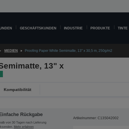
KUNDEN
GESCHÄFTSKUNDEN
INDUSTRIE
PRODUKTE
TINTE
MEDIEN
Proofing Paper White Semimatte, 13" x 30,5 m, 250g/m2
Semimatte, 13" x
Kompatibilität
Einfache Rückgabe
Artikelnummer: C13S042002
halb von 30 Tagen nach Lieferung
ksenden.
Mehr erfahren