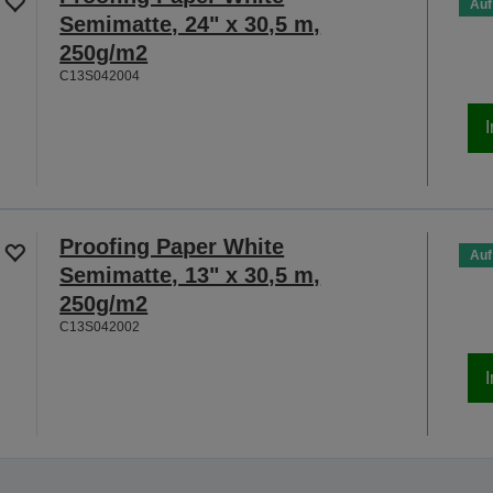
Auf
Semimatte, 24" x 30,5 m,
250g/m2
C13S042004
Proofing Paper White
Auf
Semimatte, 13" x 30,5 m,
250g/m2
C13S042002