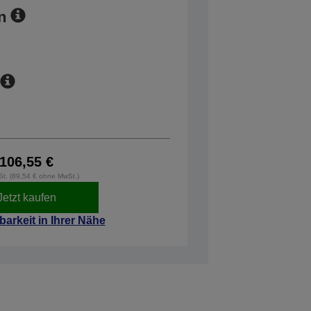
n
106,55 €
wSt. (89,54 € ohne MwSt.)
Jetzt kaufen
barkeit in Ihrer Nähe