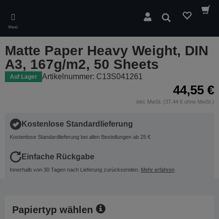
Skip
to
Suchen
main
Menü
content
Matte Paper Heavy Weight, DIN
A3, 167g/m2, 50 Sheets
Artikelnummer: C13S041261
Auf Lager
44,55 €
inkl. MwSt. (37,44 € ohne MwSt.)
Kostenlose Standardlieferung
Kostenlose Standardlieferung bei allen Bestellungen ab 25 €
Einfache Rückgabe
Innerhalb von 30 Tagen nach Lieferung zurücksenden.
Mehr erfahren
Papiertyp wählen