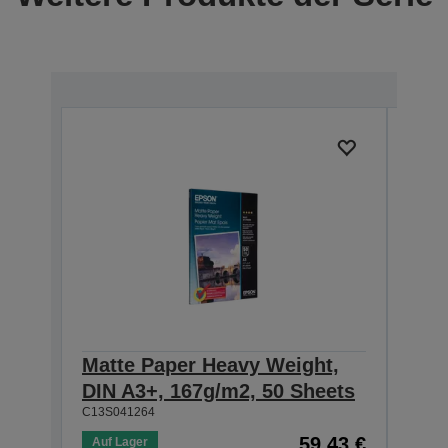
Matte Paper Heavy Weight,
Mat
DIN A3+, 167g/m2, 50 Sheets
DIN
C13S041264
C13S0
59,43 €
Auf Lager
Auf 