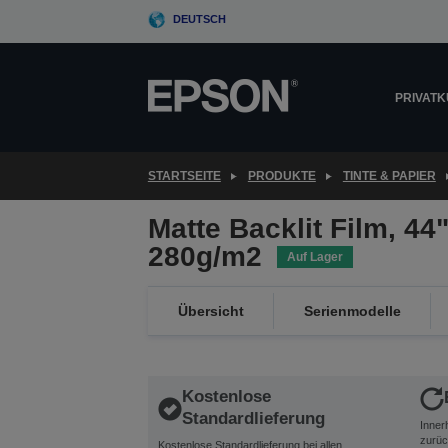
Skip
DEUTSCH
to
main
content
PRIVAT
STARTSEITE
PRODUKTE
TINTE & PAPIER
Matte Backlit Film, 44"
280g/m2
Auf Lager
Übersicht
Serienmodelle
Kostenlose
Standardlieferung
Inner
zurüc
Kostenlose Standardlieferung bei allen