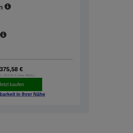
n
375,58 €
St. (315,61 € ohne MwSt.)
Jetzt kaufen
barkeit in Ihrer Nähe