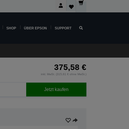
SHOP
ÜBER EPSON
SUPPORT
375,58 €
inkl. MwSt. (315,61 € ohne MwSt.)
Jetzt kaufen