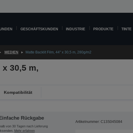
KUNDEN
GESCHÄFTSKUNDEN
INDUSTRIE
PRODUKTE
TINTE
MEDIEN
Matte Backlit Film, 44" x 30,5 m, 280g/m2
 x 30,5 m,
Kompatibilität
Einfache Rückgabe
Artikelnummer: C13S045084
halb von 30 Tagen nach Lieferung
ksenden.
Mehr erfahren