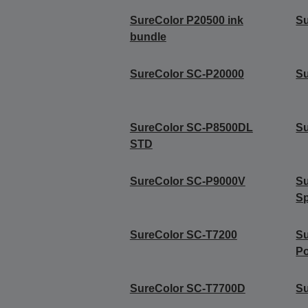
SureColor P20500 ink
Su
bundle
SureColor SC-P20000
S
SureColor SC-P8500DL
S
STD
SureColor SC-P9000V
Su
Sp
SureColor SC-T7200
Su
Po
SureColor SC-T7700D
S