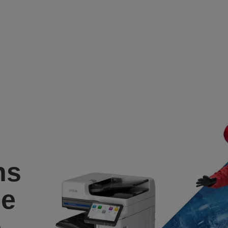
ns
ee
e