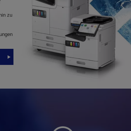
hin zu
kungen