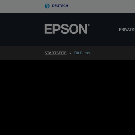
Skip
DEUTSCH
to
main
content
PRIVAT
STARTSEITE
Für Büros