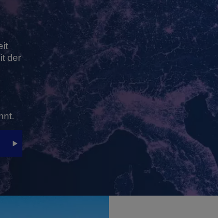
it
t der
nnt.