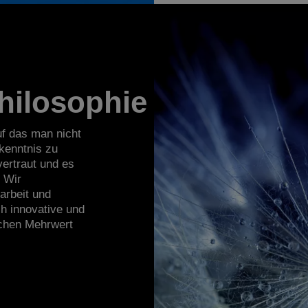
ilosophie
f das man nicht
kenntnis zu
ertraut und es
. Wir
marbeit und
ch innovative und
ichen Mehrwert