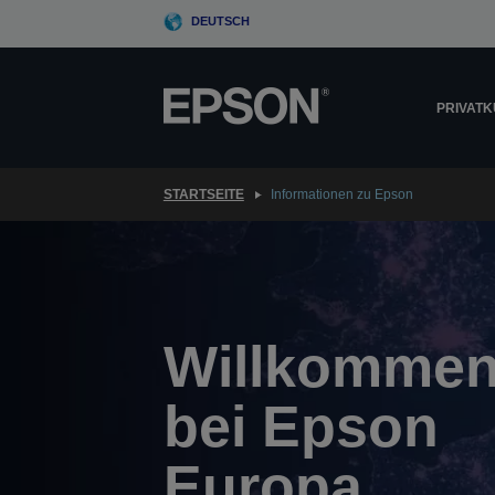
Skip
DEUTSCH
to
main
content
PRIVAT
STARTSEITE
Informationen zu Epson
Willkomme
bei Epson
Europa