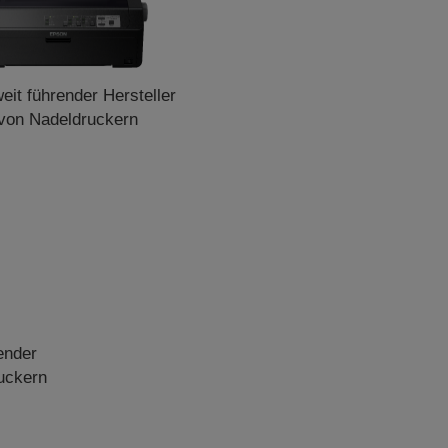
eit führender Hersteller
von Nadeldruckern
ender
uckern