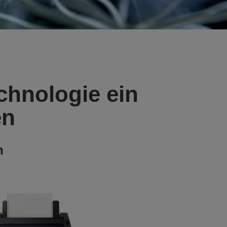
chnologie ein
en
n