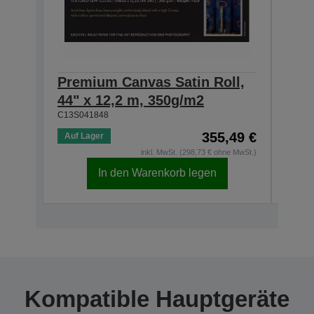
Premium Canvas Satin Roll,
Pre
44" x 12,2 m, 350g/m2
24" 
C13S041848
C13S0
355,49 €
Auf Lager
Auf 
inkl. MwSt. (298,73 € ohne MwSt.)
In den Warenkorb legen
Kompatible Hauptgeräte