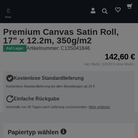
Skip
to
Suchen
main
Menü
content
Premium Canvas Satin Roll,
17" x 12.2m, 350g/m2
Artikelnummer: C13S041846
Auf Lager
142,60 €
inkl. MwSt. (119,83 € ohne MwSt.)
Kostenlose Standardlieferung
Kostenlose Standardlieferung bei allen Bestellungen ab 25 €
Einfache Rückgabe
Innerhalb von 30 Tagen nach Lieferung zurücksenden.
Mehr erfahren
Papiertyp wählen