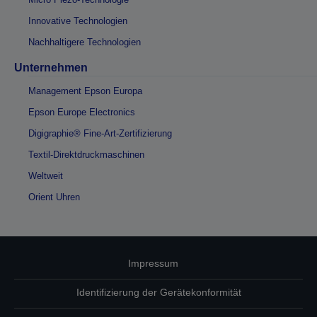
Innovative Technologien
Nachhaltigere Technologien
Unternehmen
Management Epson Europa
Epson Europe Electronics
Digigraphie® Fine-Art-Zertifizierung
Textil-Direktdruckmaschinen
Weltweit
Orient Uhren
Impressum
Identifizierung der Gerätekonformität