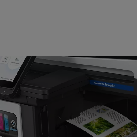
Wir präsentieren den neuen AM-C10000: Ein A3-
Multifunktionsdrucker, der bis zu 93 % Energie
3
einspart
und außergewöhnliche Geschwindigkeit,
Effizienz sowie Zuverlässigkeit für jedes
anspruchsvolle Geschäftsumfeld bietet.