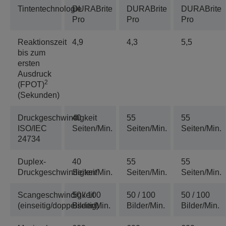
Tintentechnologie
DURABrite
DURABrite
DURABrite
Pro
Pro
Pro
Reaktionszeit
4,9
4,3
5,5
bis zum
ersten
Ausdruck
2
(FPOT)
(Sekunden)
Druckgeschwindigkeit
40
55
55
ISO/IEC
Seiten/Min.
Seiten/Min.
Seiten/Min.
24734
Duplex-
40
55
55
Druckgeschwindigkeit
Seiten/Min.
Seiten/Min.
Seiten/Min.
Scangeschwindigkeit
50 / 100
50 / 100
50 / 100
(einseitig/doppelseitig)
Bilder/Min.
Bilder/Min.
Bilder/Min.