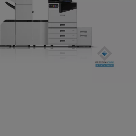
Intelligente Leistung
für hohe
Druckvolumen