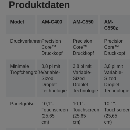
Produktdaten
Model
AM-C400
AM-C550
AM-
C550z
Druckverfahren
Precision
Precision
Precision
Core™
Core™
Core™
Druckkopf
Druckkopf
Druckkopf
Minimale
3,8 pl mit
3,8 pl mit
3,8 pl mit
Tröpfchengröße
Variable-
Variable-
Variable-
Sized
Sized
Sized
Droplet-
Droplet-
Droplet-
Technologie
Technologie
Technologie
Panelgröße
10,1"-
10,1"-
10,1"-
Touchscreen
Touchscreen
Touchscree
(25,65
(25,65
(25,65
cm)
cm)
cm)