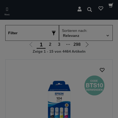
Skip
to
Suchen
main
Menü
content
Sortieren nach:
Filter
1
2
3
⋯
298
Zur
Zur
Zeige 1 - 15 von 4464 Artikeln
vorherigen
nächsten
Seite
Seite