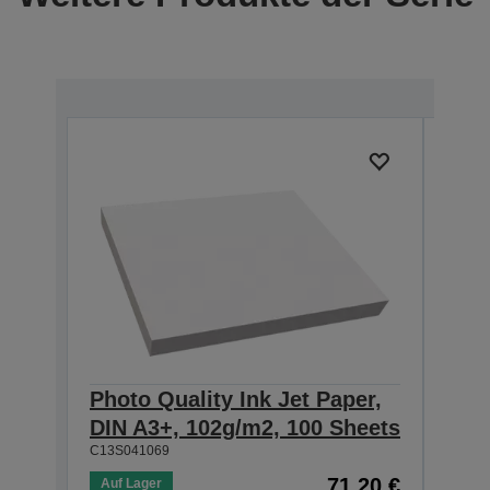
Photo Quality Ink Jet Paper,
Phot
DIN A3+, 102g/m2, 100 Sheets
DIN
C13S041069
C13S0
71,20 €
Auf Lager
Auf 