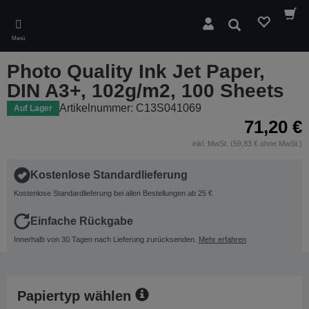
Skip
to
Suchen
main
Menü
content
Photo Quality Ink Jet Paper,
DIN A3+, 102g/m2, 100 Sheets
Artikelnummer: C13S041069
Auf Lager
71,20 €
inkl. MwSt. (59,83 € ohne MwSt.)
Kostenlose Standardlieferung
Kostenlose Standardlieferung bei allen Bestellungen ab 25 €
Einfache Rückgabe
Innerhalb von 30 Tagen nach Lieferung zurücksenden.
Mehr erfahren
Papiertyp wählen