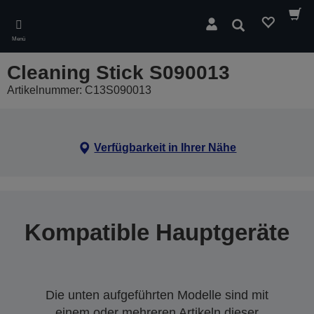
Skip
to
Suchen
main
Menü
content
Cleaning Stick S090013
Artikelnummer: C13S090013
Verfügbarkeit in Ihrer Nähe
Kompatible Hauptgeräte
Die unten aufgeführten Modelle sind mit
einem oder mehreren Artikeln dieser