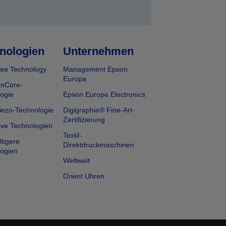
nologien
Unternehmen
ee Technology
Management Epson
Europa
onCore-
ogie
Epson Europe Electronics
iezo-Technologie
Digigraphie® Fine-Art-
Zertifizierung
ive Technologien
Textil-
tigere
Direktdruckmaschinen
ogien
Weltweit
Orient Uhren