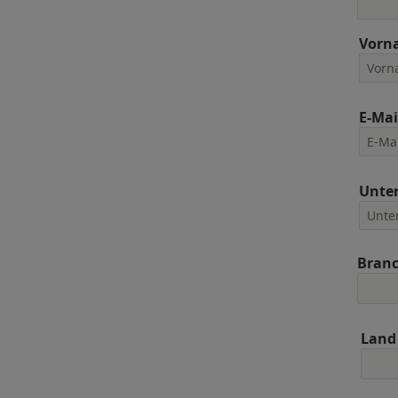
Vorn
E-Mai
Unte
Bran
Land