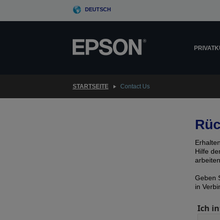
Skip
DEUTSCH
to
main
content
PRIVAT
STARTSEITE
Contact Us
Rüc
Erhalte
Hilfe d
arbeite
Geben S
in Verb
Ich in