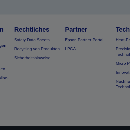
n
Rechtliches
Partner
Tech
Safety Data Sheets
Epson Partner Portal
Heat-Fr
gen
Recycling von Produkten
LPGA
Precisi
Technol
Sicherheitshinweise
Micro P
gen
Innovat
line-
Nachhal
Technol