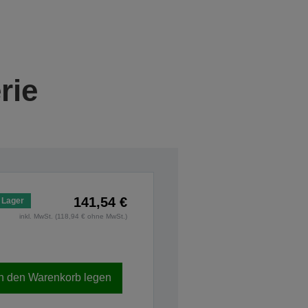
rie
141,54 €
 Lager
inkl. MwSt. (118,94 € ohne MwSt.)
In den Warenkorb legen