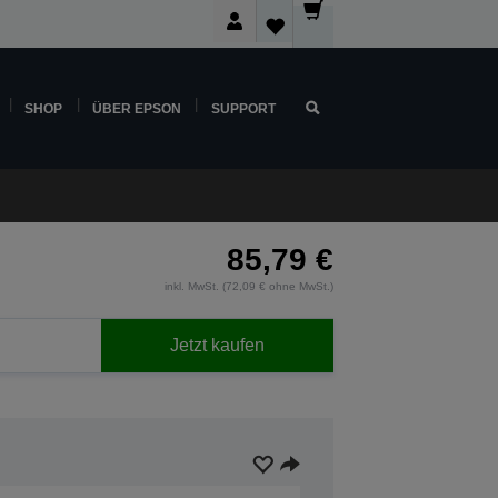
SHOP
ÜBER EPSON
SUPPORT
85,79 €
inkl. MwSt. (72,09 € ohne MwSt.)
Jetzt kaufen