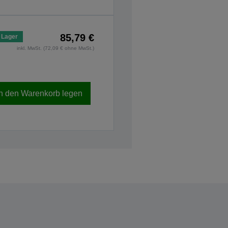
85,79 €
 Lager
inkl. MwSt. (72,09 € ohne MwSt.)
In den Warenkorb legen