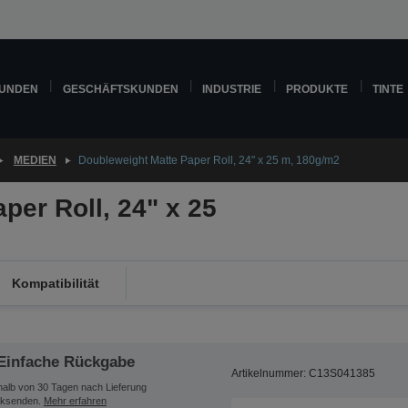
KUNDEN
GESCHÄFTSKUNDEN
INDUSTRIE
PRODUKTE
TINTE
MEDIEN
Doubleweight Matte Paper Roll, 24" x 25 m, 180g/m2
per Roll, 24" x 25
Kompatibilität
Einfache Rückgabe
Artikelnummer: C13S041385
halb von 30 Tagen nach Lieferung
ksenden.
Mehr erfahren