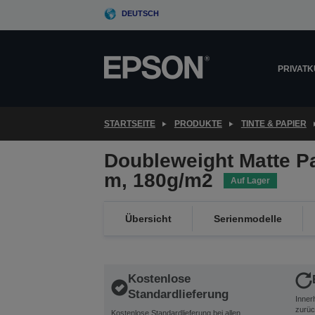
Skip
DEUTSCH
to
main
content
PRIVAT
STARTSEITE
PRODUKTE
TINTE & PAPIER
Doubleweight Matte Pa
m, 180g/m2
Auf Lager
Übersicht
Serienmodelle
Kostenlose
Standardlieferung
Inner
zurüc
Kostenlose Standardlieferung bei allen