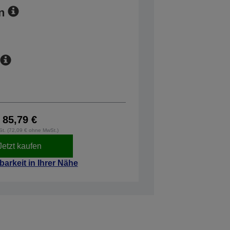
n
85,79 €
wSt. (72,09 € ohne MwSt.)
Jetzt kaufen
barkeit in Ihrer Nähe