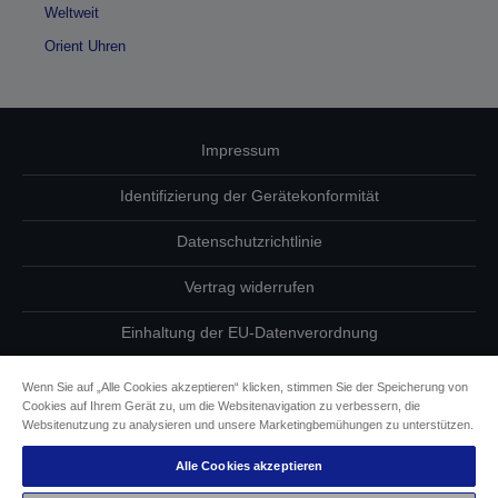
Weltweit
Orient Uhren
Impressum
Identifizierung der Gerätekonformität
Datenschutzrichtlinie
Vertrag widerrufen
Einhaltung der EU-Datenverordnung
Fragen zum Datenschutz
Wenn Sie auf „Alle Cookies akzeptieren“ klicken, stimmen Sie der Speicherung von
Cookies auf Ihrem Gerät zu, um die Websitenavigation zu verbessern, die
Informationen zu Cookies
Websitenutzung zu analysieren und unsere Marketingbemühungen zu unterstützen.
Alle Cookies akzeptieren
Epson Engagement für Barrierefreiheit