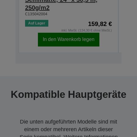
250g/m2
250
C13S042004
C13S0
159,82 €
Auf Lager
Auf 
inkl. MwSt. (134,30 € ohne MwSt.)
In den Warenkorb legen
Kompatible Hauptgeräte
Die unten aufgeführten Modelle sind mit
einem oder mehreren Artikeln dieser
Serie kompatibel. Weitere Informationen