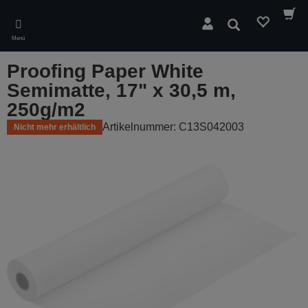
Skip
to
Suchen
main
Menü
content
Proofing Paper White
Semimatte, 17" x 30,5 m,
250g/m2
Artikelnummer: C13S042003
Nicht mehr erhältlich