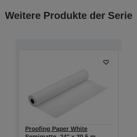
Weitere Produkte der Serie
Proofing Paper White
Pro
Semimatte, 24" x 30,5 m,
Semi