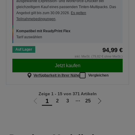
ausgewählte Expression- und WorkForce-Drucker bei
gleichzeitigem Kauf eines passenden Tinten-Multipacks. Das
Angebot gilt bis zum 30.09.2026.
Es gelten
Teilnahmebedingungen
.
Kompatibel mit ReadyPrint Flex
Tarif auswählen
94,99 €
Auf Lager
inkl. MwSt. (79,82 € ohne MwSt.)
Jetzt kaufen
Verfügbarkeit in Ihrer Nähe
Vergleichen
Zeige 1 - 15 von 371 Artikeln
1
2
3
⋯
25
Zur
Zur
vorherigen
nächsten
Seite
Seite