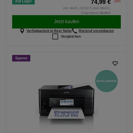
74,99 €
Auf Lager
-25%
inkl. MwSt. (63,02 € ohne MwSt.)
Originalpreis
99,99 €
Jetzt kaufen
Verfügbarkeit in Ihrer Nähe
Rückruf vereinbaren
Vergleichen
Sparen