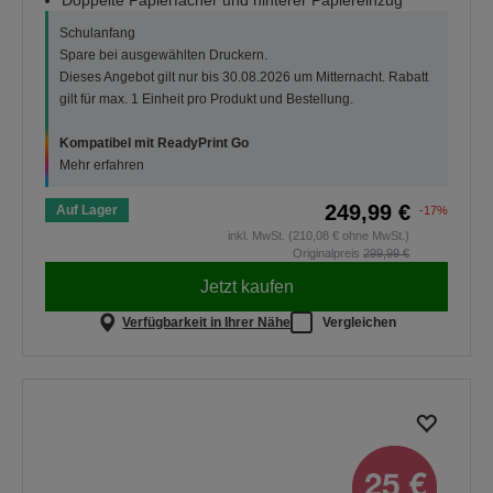
Doppelte Papierfächer und hinterer Papiereinzug
Schulanfang
Spare bei ausgewählten Druckern.
Dieses Angebot gilt nur bis 30.08.2026 um Mitternacht. Rabatt
gilt für max. 1 Einheit pro Produkt und Bestellung.
Kompatibel mit ReadyPrint Go
Mehr erfahren
249,99 €
Auf Lager
-17%
inkl. MwSt. (210,08 € ohne MwSt.)
Originalpreis
299,99 €
Jetzt kaufen
Verfügbarkeit in Ihrer Nähe
Vergleichen