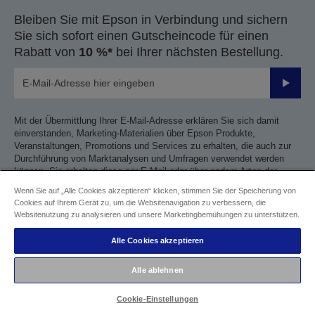
Bleiben Sie mit Epson in Verbindung und sichern
Sie sich sofort einen Gutscheincode für einen
Rabatt von
10 %*
bei Ihrer nächsten Bestellung.
Sende
Mit der Übermittlung Ihrer E-Mail-Adresse erklären Sie sich damit
einverstanden, Marketing-Materialien über Epson Produkte,
Veranstaltungen, Promotions und Services zu erhalten, die auch zur
Durchführung von Marktanalysen und Umfragen verwendet werden
können. Sie erhalten diese per E-Mail oder über andere Arten der
elektronischen Kommunikation auf der Grundlage Ihrer Präferenzen
Wenn Sie auf „Alle Cookies akzeptieren“ klicken, stimmen Sie der Speicherung von
und Ihres Online-Verhaltens gemäß der
Epson Datenschutzrichtlinie
.
Cookies auf Ihrem Gerät zu, um die Websitenavigation zu verbessern, die
Websitenutzung zu analysieren und unsere Marketingbemühungen zu unterstützen.
*Es gelten Beschränkungen
Alle Cookies akzeptieren
Folgen
Alle ablehnen
Cookie-Einstellungen