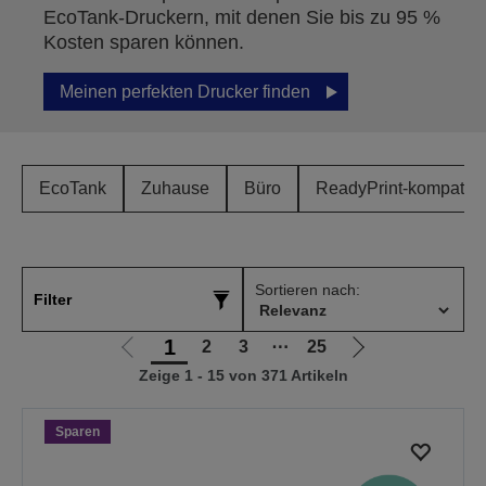
EcoTank-Druckern, mit denen Sie bis zu 95 %
Kosten sparen können.
Meinen perfekten Drucker finden
EcoTank
Zuhause
Büro
ReadyPrint-kompatibe
Sortieren nach:
Filter
1
2
3
⋯
25
Zur
Zur
Zeige 1 - 15 von 371 Artikeln
vorherigen
nächsten
Seite
Seite
Sparen