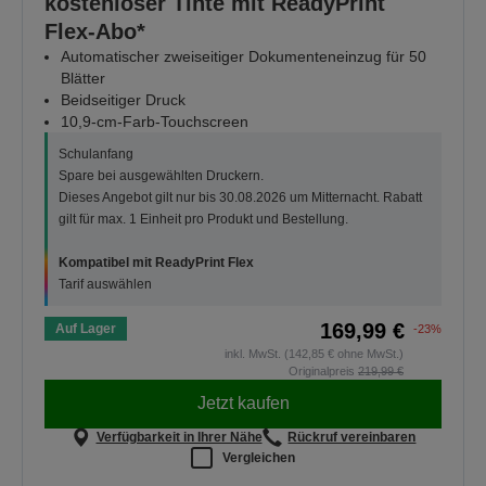
kostenloser Tinte mit ReadyPrint
Flex-Abo*
Automatischer zweiseitiger Dokumenteneinzug für 50
Blätter
Beidseitiger Druck
10,9-cm-Farb-Touchscreen
Schulanfang
Spare bei ausgewählten Druckern.
Dieses Angebot gilt nur bis 30.08.2026 um Mitternacht. Rabatt
gilt für max. 1 Einheit pro Produkt und Bestellung.
Kompatibel mit ReadyPrint Flex
Tarif auswählen
169,99 €
Auf Lager
-23%
inkl. MwSt. (142,85 € ohne MwSt.)
Originalpreis
219,99 €
Jetzt kaufen
Verfügbarkeit in Ihrer Nähe
Rückruf vereinbaren
Vergleichen