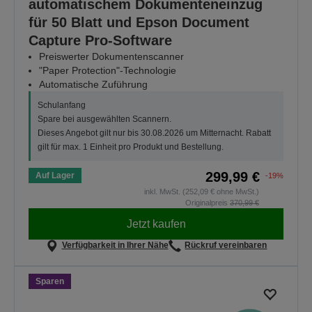
automatischem Dokumenteneinzug
für 50 Blatt und Epson Document
Capture Pro-Software
Preiswerter Dokumentenscanner
"Paper Protection"-Technologie
Automatische Zuführung
Schulanfang
Spare bei ausgewählten Scannern.
Dieses Angebot gilt nur bis 30.08.2026 um Mitternacht. Rabatt
gilt für max. 1 Einheit pro Produkt und Bestellung.
299,99 €
Auf Lager
-19%
inkl. MwSt. (252,09 € ohne MwSt.)
Originalpreis
370,99 €
Jetzt kaufen
Verfügbarkeit in Ihrer Nähe
Rückruf vereinbaren
Sparen