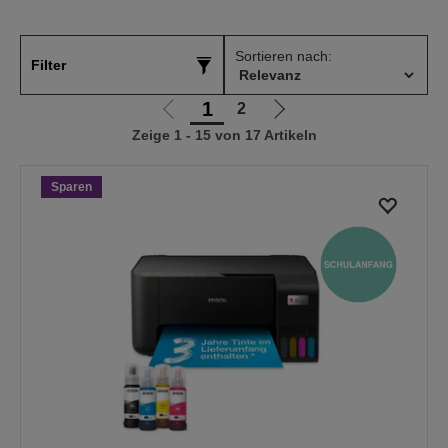
Sortieren nach:
Filter
1
2
Zur
Zur
Zeige 1 - 15 von 17 Artikeln
vorherigen
nächsten
Seite
Seite
Sparen