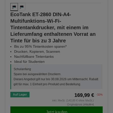
EcoTank ET-2860 DIN-A4-
Multifunktions-Wi-Fi-
Tintentankdrucker, mit einem im
Lieferumfang enthaltenen Vorrat an
Tinte für bis zu 3 Jahre
Bis zu 95% Tintenkosten sparen*
Drucken, Kopieren, Scannen
Nachfüllbare Tintentanks
Ideal für Studenten
Schulanfang
Spare bei ausgewählten Druckern.
Dieses Angebot gilt nur bis 30.08.2026 um Mitternacht. Rabatt
gilt für max. 1 Einheit pro Produkt und Bestellung.
169,99 €
Auf Lager
-32%
inkl. MwSt. (142,85 € ohne MwSt.)
Originalpreis
249,99 €
Jetzt kaufen