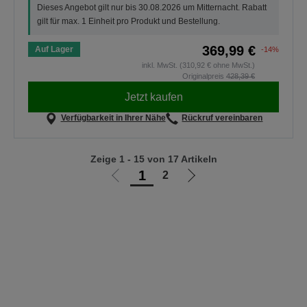
Dieses Angebot gilt nur bis 30.08.2026 um Mitternacht. Rabatt
gilt für max. 1 Einheit pro Produkt und Bestellung.
369,99 €
Auf Lager
-14%
inkl. MwSt. (310,92 € ohne MwSt.)
Originalpreis
428,39 €
Jetzt kaufen
Verfügbarkeit in Ihrer Nähe
Rückruf vereinbaren
Zeige 1 - 15 von 17 Artikeln
1
2
Zur
Zur
vorherigen
nächsten
Seite
Seite