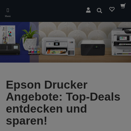
Skip
to
Suchen
main
Menü
content
Epson Drucker
Angebote: Top-Deals
entdecken und
sparen!