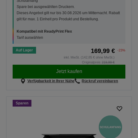
Schulanfang
Spare bei ausgewählten Druckern.
Dieses Angebot gilt nur bis 30.08.2026 um Mitternacht. Rabatt
gilt für max. 1 Einheit pro Produkt und Bestellung.
Kompatibel mit ReadyPrint Flex
Tarif auswählen
169,99 €
Auf Lager
-23%
inkl. MwSt. (142,85 € ohne MwSt.)
Originalpreis
219,99 €
Jetzt kaufen
Verfügbarkeit in Ihrer Nähe
Rückruf vereinbaren
Sparen