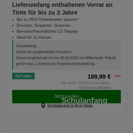
Lieferumfang enthaltenen Vorrat an
Tinte für bis zu 3 Jahre
Bis zu 95% Tintenkosten sparen*
Drucken, Kopieren, Scannen
Benutzerfreundliches LC-Display
Ideal für zu Hause
Schulanfang
Spare bei ausgewählten Druckern.
Dieses Angebot gilt nur bis 30.08.2026 um Mitternacht. Rabatt
gilt für max. 1 Einheit pro Produkt und Bestellung.
189,99 €
Auf Lager
-30%
inkl. MwSt. (159,66 € ohne MwSt.)
Originalpreis
269,99 €
Jetzt kaufen
Schulanfang
Verfügbarkeit in Ihrer Nähe
Spare auf ausgewählte EcoTank-
Tintenflaschen, Einzeltinten,
Tinten-Multipacks und Papier ist