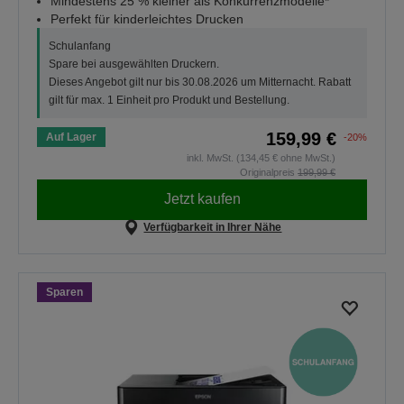
Mindestens 25 % kleiner als Konkurrenzmodelle*
Perfekt für kinderleichtes Drucken
Schulanfang
Spare bei ausgewählten Druckern.
Dieses Angebot gilt nur bis 30.08.2026 um Mitternacht. Rabatt
gilt für max. 1 Einheit pro Produkt und Bestellung.
159,99 €
Auf Lager
-20%
inkl. MwSt. (134,45 € ohne MwSt.)
Originalpreis
199,99 €
Jetzt kaufen
Verfügbarkeit in Ihrer Nähe
Sparen