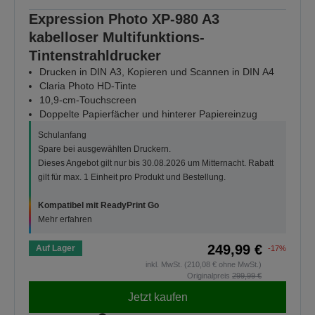
Expression Photo XP-980 A3
kabelloser Multifunktions-
Tintenstrahldrucker
Drucken in DIN A3, Kopieren und Scannen in DIN A4
Claria Photo HD-Tinte
10,9-cm-Touchscreen
Doppelte Papierfächer und hinterer Papiereinzug
Schulanfang
Spare bei ausgewählten Druckern.
Dieses Angebot gilt nur bis 30.08.2026 um Mitternacht. Rabatt
gilt für max. 1 Einheit pro Produkt und Bestellung.
Kompatibel mit ReadyPrint Go
Mehr erfahren
249,99 €
Auf Lager
-17%
inkl. MwSt. (210,08 € ohne MwSt.)
Originalpreis
299,99 €
Jetzt kaufen