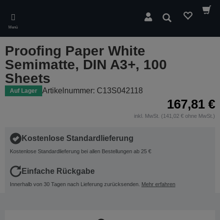
Skip
to
Suchen
main
Menü
content
Proofing Paper White
Semimatte, DIN A3+, 100
Sheets
Artikelnummer: C13S042118
Auf Lager
167,81 €
inkl. MwSt. (141,02 € ohne MwSt.)
Kostenlose Standardlieferung
Kostenlose Standardlieferung bei allen Bestellungen ab 25 €
Einfache Rückgabe
Innerhalb von 30 Tagen nach Lieferung zurücksenden.
Mehr erfahren