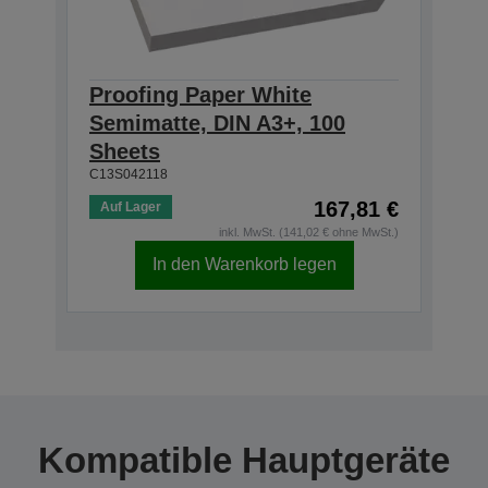
Proofing Paper White
Semimatte, DIN A3+, 100
Sheets
C13S042118
167,81 €
Auf Lager
inkl. MwSt. (141,02 € ohne MwSt.)
In den Warenkorb legen
Kompatible Hauptgeräte