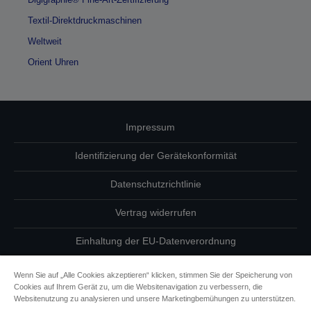
Textil-Direktdruckmaschinen
Weltweit
Orient Uhren
Impressum
Identifizierung der Gerätekonformität
Datenschutzrichtlinie
Vertrag widerrufen
Einhaltung der EU-Datenverordnung
Fragen zum Datenschutz
Wenn Sie auf „Alle Cookies akzeptieren“ klicken, stimmen Sie der Speicherung von
Cookies auf Ihrem Gerät zu, um die Websitenavigation zu verbessern, die
Informationen zu Cookies
Websitenutzung zu analysieren und unsere Marketingbemühungen zu unterstützen.