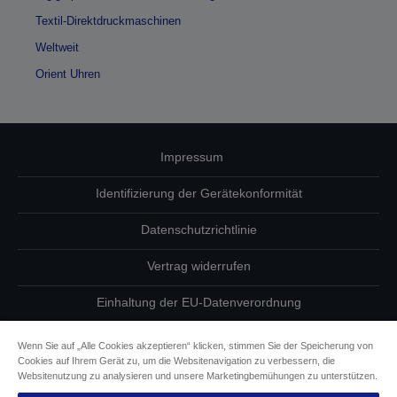
Textil-Direktdruckmaschinen
Weltweit
Orient Uhren
Impressum
Identifizierung der Gerätekonformität
Datenschutzrichtlinie
Vertrag widerrufen
Einhaltung der EU-Datenverordnung
Fragen zum Datenschutz
Wenn Sie auf „Alle Cookies akzeptieren“ klicken, stimmen Sie der Speicherung von
Cookies auf Ihrem Gerät zu, um die Websitenavigation zu verbessern, die
Informationen zu Cookies
Websitenutzung zu analysieren und unsere Marketingbemühungen zu unterstützen.