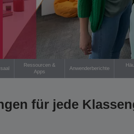
Ressourcen &
Häu
saal
Anwenderberichte
Apps
gen für jede Klasse