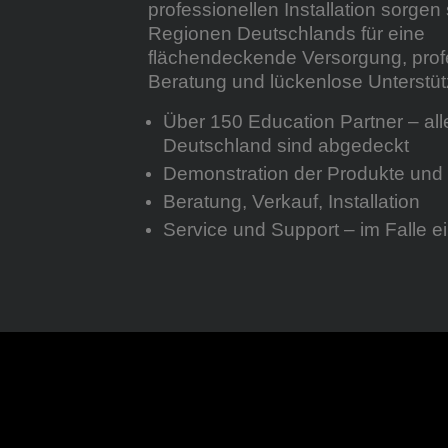
professionellen Installation sorgen s
Regionen Deutschlands für eine
flächendeckende Versorgung, prof
Beratung und lückenlose Unterstü
Über 150 Education Partner – all
Deutschland sind abgedeckt
Demonstration der Produkte un
Beratung, Verkauf, Installation
Service und Support – im Falle e