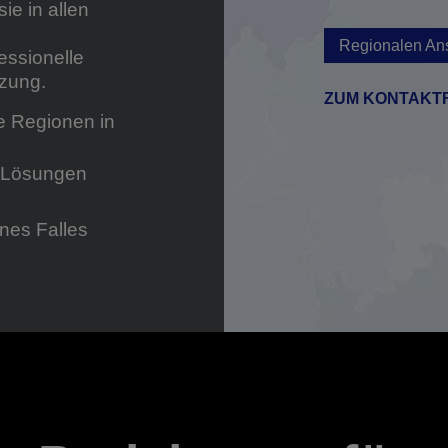
ie in allen
Regionalen Ans
essionelle
tzung.
ZUM KONTAKT
e Regionen in
d Lösungen
ines Falles