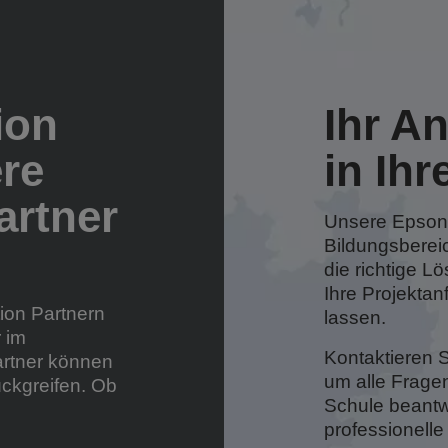
ion
Ihr A
ere
in Ihr
artner
Unsere Epson V
Bildungsberei
die richtige L
Ihre Projektan
on Partnern
lassen.
 im
Kontaktieren S
artner können
um alle Frage
ückgreifen. Ob
Schule beant
professionelle