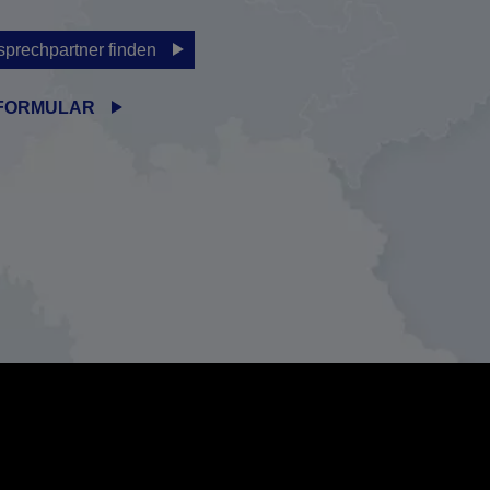
prechpartner finden
FORMULAR