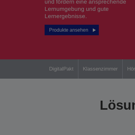
und fördern eine ansprechende
Lernumgebung und gute
Lernergebnisse.
Produkte ansehen
DigitalPakt
Klassenzimmer
Hör
Lösun