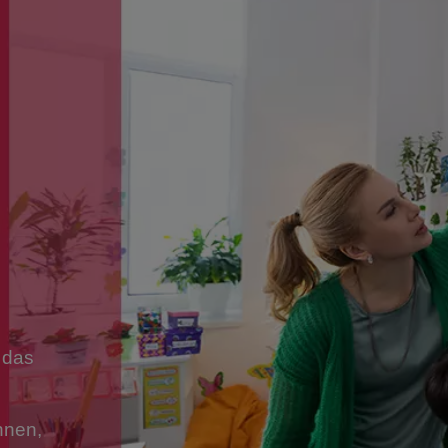
r das
nnen,