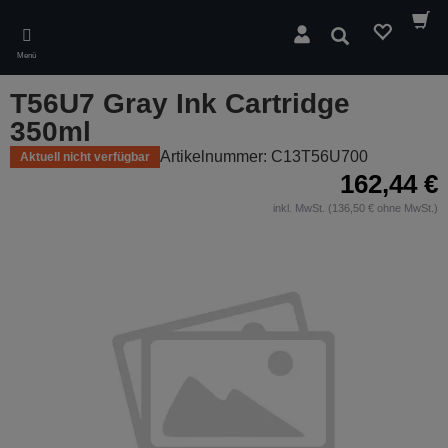
Skip
to
Suchen
main
Menü
content
T56U7 Gray Ink Cartridge
350ml
Artikelnummer: C13T56U700
Aktuell nicht verfügbar
162,44 €
inkl. MwSt. (136,50 € ohne MwSt.)