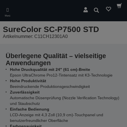
Skip
to
Suchen
main
Menü
content
SureColor SC-P7500 STD
Artikelnummer: C11CH12301A0
Überlegene Qualität – vielseitige
Anwendungen
Hohe Druckqualität mit 24" (61 cm)-Breite
Epson UltraChrome Pro12-Tintensatz mit K3-Technologie
Hohe Produktivität
Beeindruckende Produktionsgeschwindigkeit
Zuverlässigkeit
Automatische Düsenprüfung (Nozzle Verification Technology)
und Staubschutz
Einfache Bedienung
LCD-Anzeige mit 4,3 Zoll (10,9 cm)-Touchpanel und
benutzerfreundlicher Oberfläche
Farbgenauigkeit