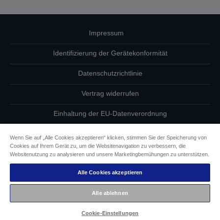
Impressum
Identifizierung der Gerätekonformität
Datenschutzrichtlinie
Vertrag widerrufen
Einhaltung der EU-Datenverordnung
Fragen zum Datenschutz
Wenn Sie auf „Alle Cookies akzeptieren“ klicken, stimmen Sie der Speicherung von
Cookies auf Ihrem Gerät zu, um die Websitenavigation zu verbessern, die
Informationen zu Cookies
Websitenutzung zu analysieren und unsere Marketingbemühungen zu unterstützen.
Alle Cookies akzeptieren
Epson Engagement für Barrierefreiheit
Alle ablehnen
Copyright © 2026 Seiko Epson
Cookie-Einstellungen