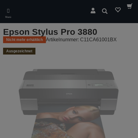
Skip
to
Suchen
main
Menü
content
Epson Stylus Pro 3880
Artikelnummer: C11CA61001BX
Nicht mehr erhältlich
Ausgezeichnet