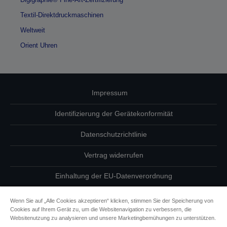
Textil-Direktdruckmaschinen
Weltweit
Orient Uhren
Impressum
Identifizierung der Gerätekonformität
Datenschutzrichtlinie
Vertrag widerrufen
Einhaltung der EU-Datenverordnung
Fragen zum Datenschutz
Wenn Sie auf „Alle Cookies akzeptieren“ klicken, stimmen Sie der Speicherung von
Cookies auf Ihrem Gerät zu, um die Websitenavigation zu verbessern, die
Informationen zu Cookies
Websitenutzung zu analysieren und unsere Marketingbemühungen zu unterstützen.