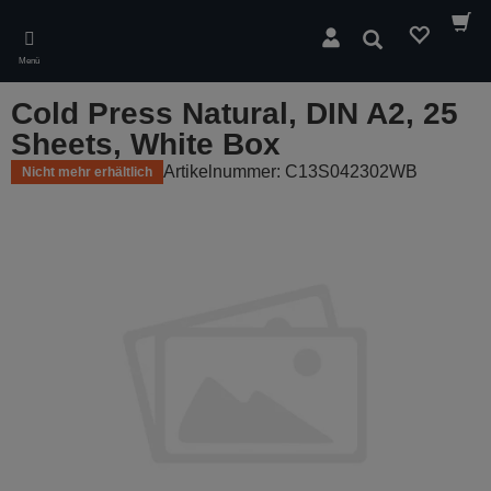
Skip
to
Suchen
main
Menü
content
Cold Press Natural, DIN A2, 25
Sheets, White Box
Artikelnummer: C13S042302WB
Nicht mehr erhältlich