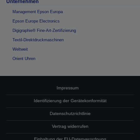
Unternehmen
Management Epson Europa
Epson Europe Electronics
Digigraphie® Fine-Art-Zertifizierung
Textil-Direktdruckmaschinen
Weltweit
Orient Uhren
Impressum
Identifizierung der Gerätekonformität
Datenschutzrichtlinie
Vertrag widerrufen
Einhaltung der EU-Datenverordnung