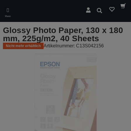
Skip
to
Suchen
main
Menü
content
Glossy Photo Paper, 130 x 180
mm, 225g/m2, 40 Sheets
Artikelnummer: C13S042156
Nicht mehr erhältlich